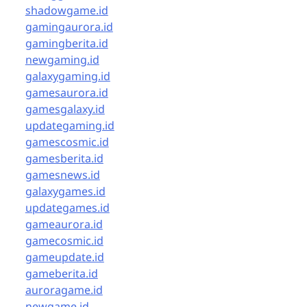
shadowgame.id
gamingaurora.id
gamingberita.id
newgaming.id
galaxygaming.id
gamesaurora.id
gamesgalaxy.id
updategaming.id
gamescosmic.id
gamesberita.id
gamesnews.id
galaxygames.id
updategames.id
gameaurora.id
gamecosmic.id
gameupdate.id
gameberita.id
auroragame.id
newgame.id