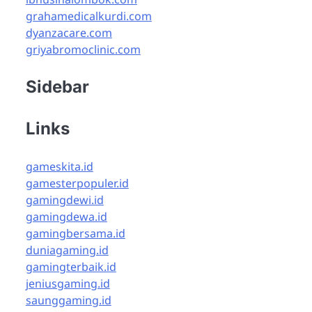
grahamedicalkurdi.com
dyanzacare.com
griyabromoclinic.com
Sidebar
Links
gameskita.id
gamesterpopuler.id
gamingdewi.id
gamingdewa.id
gamingbersama.id
duniagaming.id
gamingterbaik.id
jeniusgaming.id
saunggaming.id