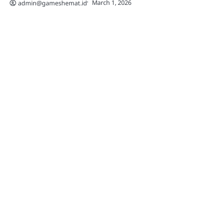
March 1, 2026
admin@gameshemat.id