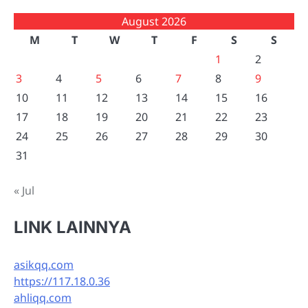
August 2026
M
T
W
T
F
S
S
1
2
3
4
5
6
7
8
9
10
11
12
13
14
15
16
17
18
19
20
21
22
23
24
25
26
27
28
29
30
31
« Jul
LINK LAINNYA
asikqq.com
https://117.18.0.36
ahliqq.com