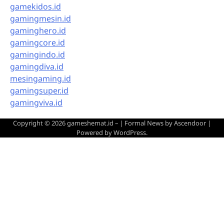
gamekidos.id
gamingmesin.id
gaminghero.id
gamingcore.id
gamingindo.id
gamingdiva.id
mesingaming.id
gamingsuper.id
gamingviva.id
Copyright © 2026
gameshemat.id –
| Formal News by
Ascendoor
|
Powered by
WordPress
.