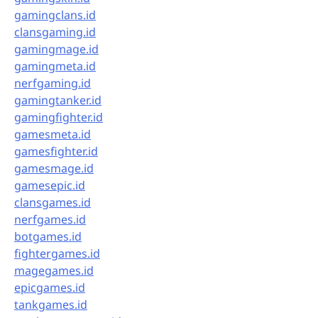
gamingclans.id
clansgaming.id
gamingmage.id
gamingmeta.id
nerfgaming.id
gamingtanker.id
gamingfighter.id
gamesmeta.id
gamesfighter.id
gamesmage.id
gamesepic.id
clansgames.id
nerfgames.id
botgames.id
fightergames.id
magegames.id
epicgames.id
tankgames.id